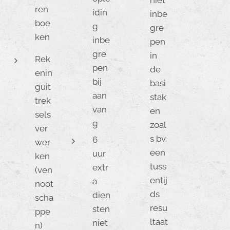
niet
ren
idin
inbe
boe
g
gre
ken
inbe
pen
gre
in
Rek
pen
de
enin
bij
basi
guit
aan
stak
trek
van
en
sels
g
zoal
ver
s bv.
6
wer
een
uur
ken
tuss
extr
(ven
entij
a
noot
ds
dien
scha
resu
sten
ppe
ltaat
niet
n)