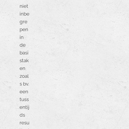
niet
inbe
gre
pen
in
de
basi
stak
en
zoal
s bv.
een
tuss
entij
ds
resu