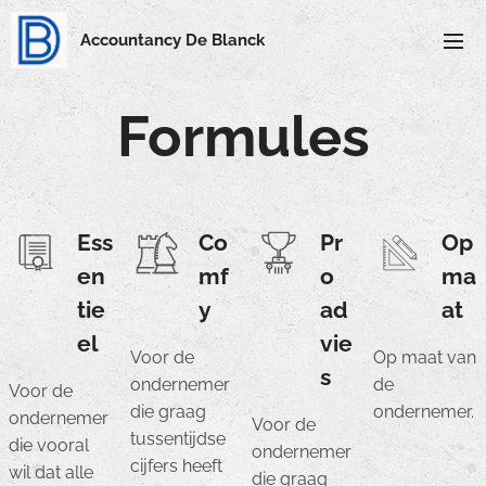
Accountancy De Blanck
Formules
Ess
Co
Pr
Op
en
mf
o
ma
tie
y
ad
at
el
vie
Voor de
Op maat van
s
ondernemer
de
Voor de
die graag
ondernemer.
ondernemer
Voor de
tussentijdse
die vooral
ondernemer
cijfers heeft
wil dat alle
die graag