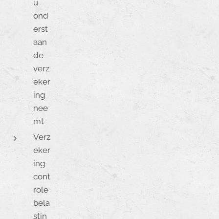
u
ond
erst
aan
de
verz
eker
ing
nee
mt
Verz
eker
ing
cont
role
bela
stin