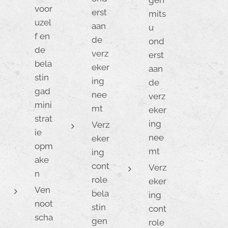
gen
voor
erst
mits
uzel
aan
u
f en
de
ond
de
verz
erst
bela
eker
aan
stin
ing
de
gad
nee
verz
mini
mt
eker
strat
ing
Verz
ie
nee
eker
opm
mt
ing
ake
cont
Verz
n
role
eker
Ven
bela
ing
noot
stin
cont
scha
gen
role