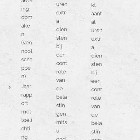
ader
uren
kt
ing
extr
aant
opm
a
al
ake
dien
uren
n
sten
extr
(ven
bij
a
noot
een
dien
scha
cont
sten
ppe
role
bij
n)
van
een
Jaar
de
cont
rapp
bela
role
ort
stin
van
met
gen
de
toeli
mits
bela
chti
u
stin
ng
ond