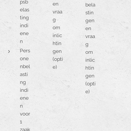
psb
en
bela
elas
vraa
stin
ting
g
gen
indi
om
en
ene
inlic
vraa
n
htin
g
Pers
gen
om
one
(opti
inlic
nbel
e)
htin
asti
gen
ng
(opti
indi
e)
ene
n
voor
1
zaak