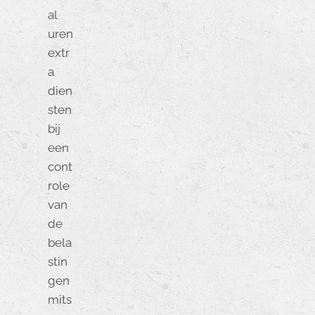
al
uren
extr
a
dien
sten
bij
een
cont
role
van
de
bela
stin
gen
mits