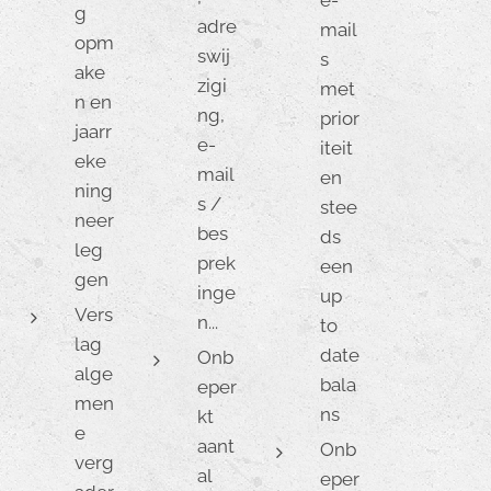
e-
g
adre
mail
opm
swij
s
ake
zigi
met
n en
ng,
prior
jaarr
e-
iteit
eke
mail
en
ning
s /
stee
neer
bes
ds
leg
prek
een
gen
inge
up
Vers
n...
to
lag
date
Onb
alge
bala
eper
men
ns
kt
e
aant
Onb
verg
al
eper