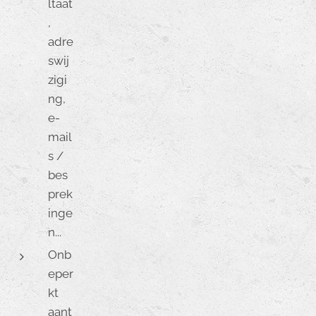
ltaat
,
adre
swij
zigi
ng,
e-
mail
s /
bes
prek
inge
n...
Onb
eper
kt
aant