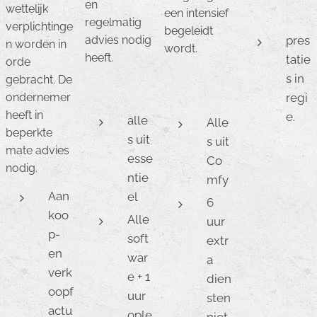
en
wettelijk
een intensief
regelmatig
verplichtinge
begeleidt
advies nodig
pres
n worden in
wordt.
heeft.
tatie
orde
s in
gebracht. De
ondernemer
regi
heeft in
e.
alle
Alle
beperkte
s uit
s uit
mate advies
esse
Co
nodig.
ntie
mfy
Aan
el
6
koo
Alle
uur
p-
soft
extr
en
war
a
verk
e + 1
dien
oopf
uur
sten
actu
ople