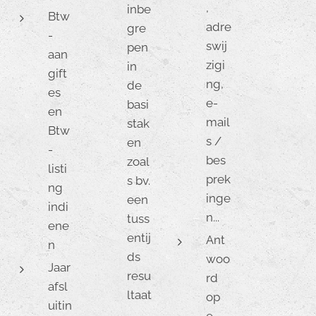
,
inbe
Btw
adre
gre
-
swij
pen
aan
zigi
in
gift
ng,
de
es
e-
basi
en
mail
stak
Btw
s /
en
-
bes
zoal
listi
prek
s bv.
ng
inge
een
indi
n...
tuss
ene
entij
Ant
n
ds
woo
Jaar
resu
rd
afsl
ltaat
op
uitin
,