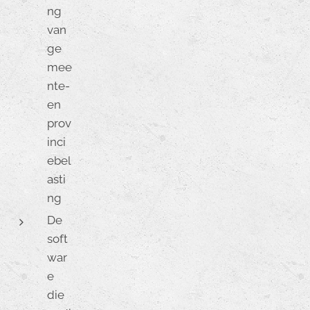
ng
van
ge
mee
nte-
en
prov
inci
ebel
asti
ng
De
soft
war
e
die