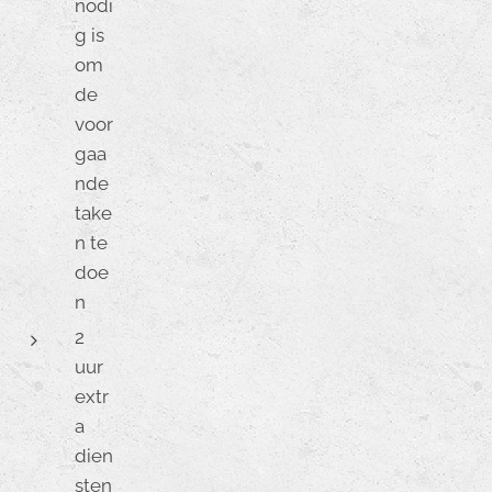
nodi
g is
om
de
voor
gaa
nde
take
n te
doe
n
2
uur
extr
a
dien
sten